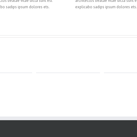
ctos beatae vitae dicta sunt est
architectos beatae vitae dicta sunt e
abo sadips ipsum dolores ets.
explicabo sadips ipsum dolores ets.