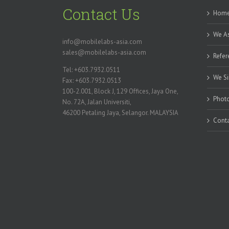
Contact Us
Hom
We As
info@mobilelabs-asia.com
sales@mobilelabs-asia.com
Refer
Tel: +603.7932.0511
We Si
Fax: +603.7932.0513
100-2.001, Block J, 129 Offices, Jaya One,
Photo
No. 72A, Jalan Universiti,
46200 Petaling Jaya, Selangor. MALAYSIA
Conta