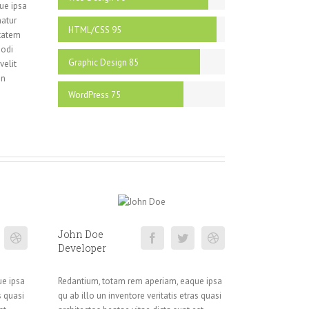
ue ipsa
natur
HTML/CSS
95
ptatem
modi
Graphic Design
85
velit
on
WordPress
75
John Doe
Developer
ue ipsa
Redantium, totam rem aperiam, eaque ipsa
s quasi
qu ab illo un inventore veritatis etras quasi