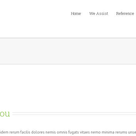
Home
We Assist
Reference
You
uidem rerum facilis dolores nemis omnis fugats vitaes nemo minima rerums unse