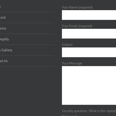
e
Your Name (required)
sist
Your Email (required)
ence
mplify
Subject
 Gallery
ct Us
Your Message
Security question - What is the capital