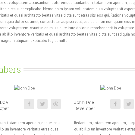
error sit voluptatem accusantium doloremque laudantium, totam rem aperiam, eaq
e vitae dicta sunt explicabo. Nemo enim ipsam voluptatem quia voluptas sit asper
tatis et quasi architecto beatae vitae dicta sunt etras sits eos qui. Ratione volu
um quia dolor sit amet, consectetur, adipisci velit, sed quia non numquam eius 
t voluptatem. Asunt in anim uis aute irure dolor in reprehenderit in voluptate 
b illo inventore veritatis et quasi architecto beatae vitae dicta sunt sed quia n
 magnam aliquam explicabo fugiat nulla.
mbers
 Doe
John Doe
oper
Developer
ium, totam rem aperiam, eaque ipsa
Redantium, totam rem aperiam, eaq
llo un inventore veritatis etras quasi
qu ab illo un inventore veritatis etra