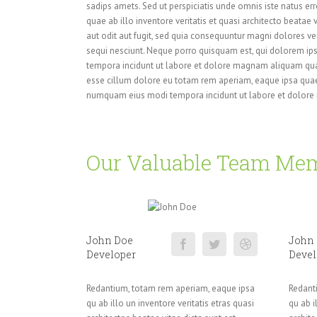
sadips amets. Sed ut perspiciatis unde omnis iste natus 
quae ab illo inventore veritatis et quasi architecto beata
aut odit aut fugit, sed quia consequuntur magni dolores veri
sequi nesciunt. Neque porro quisquam est, qui dolorem ips
tempora incidunt ut labore et dolore magnam aliquam quaera
esse cillum dolore eu totam rem aperiam, eaque ipsa quae a
numquam eius modi tempora incidunt ut labore et dolore
Our Valuable Team Me
John Doe
John
Developer
Devel
Redantium, totam rem aperiam, eaque ipsa
Redant
qu ab illo un inventore veritatis etras quasi
qu ab i