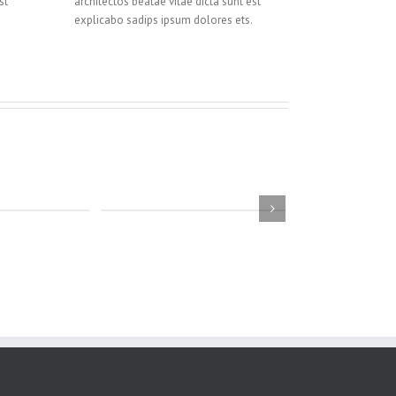
st
architectos beatae vitae dicta sunt est
explicabo sadips ipsum dolores ets.