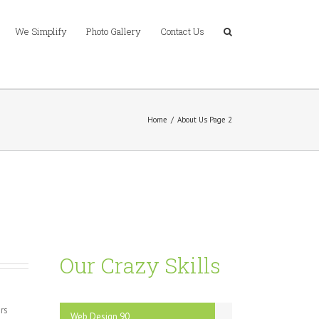
We Simplify
Photo Gallery
Contact Us
Home
/
About Us Page 2
Our Crazy Skills
rs
Web Design
90