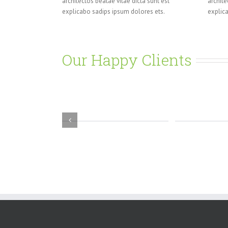
architectos beatae vitae dicta sunt est
archite
explicabo sadips ipsum dolores ets.
explic
Our Happy Clients