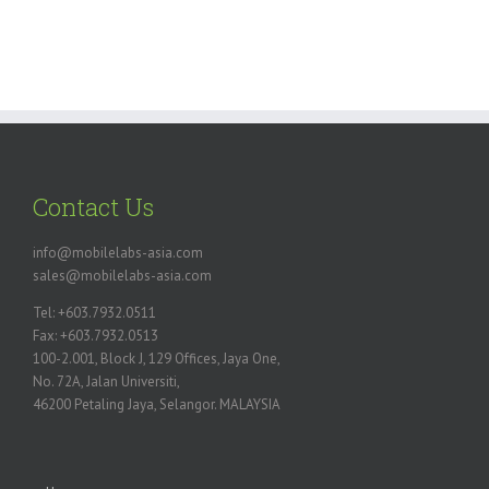
Contact Us
info@mobilelabs-asia.com
sales@mobilelabs-asia.com
Tel: +603.7932.0511
Fax: +603.7932.0513
100-2.001, Block J, 129 Offices, Jaya One,
No. 72A, Jalan Universiti,
46200 Petaling Jaya, Selangor. MALAYSIA