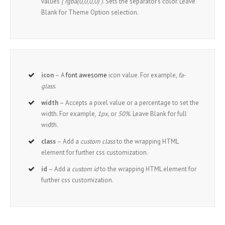
values
( rgba(0,0,0,0) )
. Sets the separator’s color. Leave
Blank for Theme Option selection.
icon
– A
font awesome
icon value. For example,
fa-
glass
.
width
– Accepts a pixel value or a percentage to set the
width. For example,
1px,
or
50%
. Leave Blank for full
width.
class
– Add a
custom class
to the wrapping HTML
element for further css customization.
id
– Add a
custom id
to the wrapping HTML element for
further css customization.