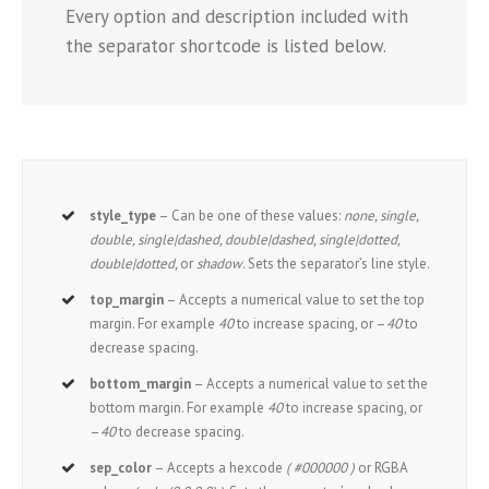
Every option and description included with
the separator shortcode is listed below.
style_type
– Can be one of these values:
none, single,
double, single|dashed, double|dashed, single|dotted,
double|dotted,
or
shadow
. Sets the separator’s line style.
top_margin
– Accepts a numerical value to set the top
margin. For example
40
to increase spacing, or –
40
to
decrease spacing.
bottom_margin
– Accepts a numerical value to set the
bottom margin. For example
40
to increase spacing, or
–
40
to decrease spacing.
sep_color
– Accepts a hexcode
( #000000 )
or RGBA