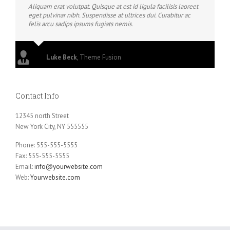
Aliquam erat volutpat. Quisque at est id ligula facilisis laoreet
eget pulvinar nibh. Suspendisse at ultrices dui. Curabitur ac
felis arcu sadips ipsums fugiats nemis.
Luke Beck
,
Theme Fusion
Contact Info
12345 north Street
New York City, NY 555555
Phone: 555-555-5555
Fax: 555-555-5555
Email:
info@yourwebsite.com
Web:
Yourwebsite.com