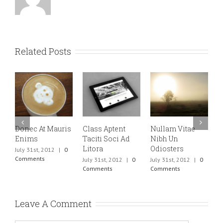
Related Posts
Donec At Mauris
Class Aptent
Nullam Vitae
Nunc
Enims
Taciti Soci Ad
Nibh Un
Elit 
Litora
Odiosters
July 31st, 2012
|
0
July 3
Comments
Comm
July 31st, 2012
|
0
July 31st, 2012
|
0
Comments
Comments
Leave A Comment