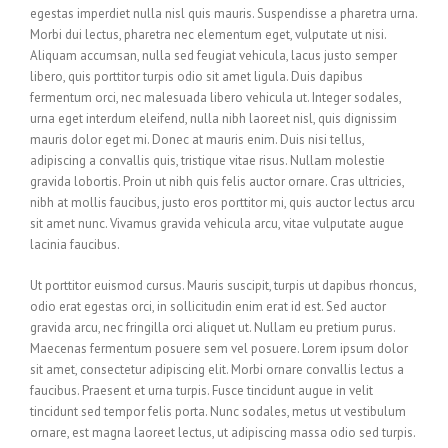
egestas imperdiet nulla nisl quis mauris. Suspendisse a pharetra urna.
Morbi dui lectus, pharetra nec elementum eget, vulputate ut nisi.
Aliquam accumsan, nulla sed feugiat vehicula, lacus justo semper
libero, quis porttitor turpis odio sit amet ligula. Duis dapibus
fermentum orci, nec malesuada libero vehicula ut. Integer sodales,
urna eget interdum eleifend, nulla nibh laoreet nisl, quis dignissim
mauris dolor eget mi. Donec at mauris enim. Duis nisi tellus,
adipiscing a convallis quis, tristique vitae risus. Nullam molestie
gravida lobortis. Proin ut nibh quis felis auctor ornare. Cras ultricies,
nibh at mollis faucibus, justo eros porttitor mi, quis auctor lectus arcu
sit amet nunc. Vivamus gravida vehicula arcu, vitae vulputate augue
lacinia faucibus.
Ut porttitor euismod cursus. Mauris suscipit, turpis ut dapibus rhoncus,
odio erat egestas orci, in sollicitudin enim erat id est. Sed auctor
gravida arcu, nec fringilla orci aliquet ut. Nullam eu pretium purus.
Maecenas fermentum posuere sem vel posuere. Lorem ipsum dolor
sit amet, consectetur adipiscing elit. Morbi ornare convallis lectus a
faucibus. Praesent et urna turpis. Fusce tincidunt augue in velit
tincidunt sed tempor felis porta. Nunc sodales, metus ut vestibulum
ornare, est magna laoreet lectus, ut adipiscing massa odio sed turpis.