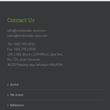
Contact Us
info@mobilelabs-asia.com
sales@mobilelabs-asia.com
Tel: +603.7932.0511
Fax: +603.7932.0513
100-2.001, Block J, 129 Offices, Jaya One,
No. 72A, Jalan Universiti,
46200 Petaling Jaya, Selangor. MALAYSIA
Home
We Assist
Reference