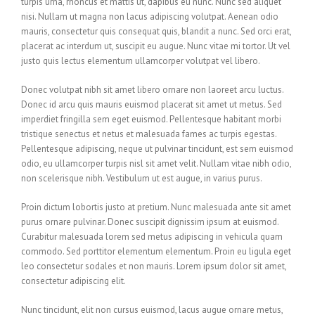
turpis urna, rhoncus et mattis ut, dapibus eu nunc. Nunc sed aliquet
nisi. Nullam ut magna non lacus adipiscing volutpat. Aenean odio
mauris, consectetur quis consequat quis, blandit a nunc. Sed orci erat,
placerat ac interdum ut, suscipit eu augue. Nunc vitae mi tortor. Ut vel
justo quis lectus elementum ullamcorper volutpat vel libero.
Donec volutpat nibh sit amet libero ornare non laoreet arcu luctus.
Donec id arcu quis mauris euismod placerat sit amet ut metus. Sed
imperdiet fringilla sem eget euismod. Pellentesque habitant morbi
tristique senectus et netus et malesuada fames ac turpis egestas.
Pellentesque adipiscing, neque ut pulvinar tincidunt, est sem euismod
odio, eu ullamcorper turpis nisl sit amet velit. Nullam vitae nibh odio,
non scelerisque nibh. Vestibulum ut est augue, in varius purus.
Proin dictum lobortis justo at pretium. Nunc malesuada ante sit amet
purus ornare pulvinar. Donec suscipit dignissim ipsum at euismod.
Curabitur malesuada lorem sed metus adipiscing in vehicula quam
commodo. Sed porttitor elementum elementum. Proin eu ligula eget
leo consectetur sodales et non mauris. Lorem ipsum dolor sit amet,
consectetur adipiscing elit.
Nunc tincidunt, elit non cursus euismod, lacus augue ornare metus,