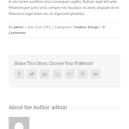
In nec lorem porttitor urna consequat sagittis. Nullam eget elit ante.
Pellentesque justo urna, semper nec faucibus sit amet, aliquam at mi.
Maecenas eget diam nec mi dignissim pharetra.
By
admin
|
July 31st, 2012
|
Categories:
Creative
,
Design
|
0
Comments
Share This Story, Choose Your Platform!
Facebook
Twitter
Linkedin
Reddit
Google+
Pinterest
Vk
About the Author:
admin